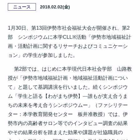
ニュース
2018.02.02(金)
月
日、第
回伊勢市社会福祉大会が開催され、第
1
30
13
2
部 シンポジウムに本学
活動「伊勢市地域福祉計
CLL※
画・活動計画に関するリサーチおよびコミュニケーシ
ョン」の学生が参加しました。
第
部では、はじめに本学現代日本社会学部 山路教
2
授が「伊勢市地域福祉計画・地域福祉活動計画につい
て」と題して基調講演を行いました。続くシンポジウ
ム「学生と語る【わがまち伊勢】―誰もが支え合うま
ちの未来を考え合うシンポジウムー」（ファシリテー
ター：本学教育開発センター 板井准教授）では、伊
勢市内の高齢者サロン等でのインタビュー調査の結果
やその結果分析を踏まえた効果や課題が社協職員の