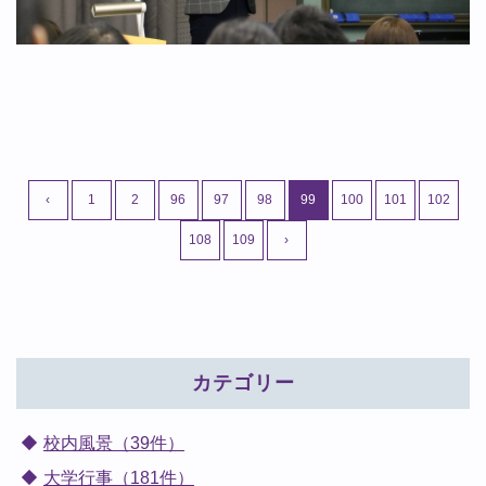
‹
1
2
96
97
98
99
100
101
102
108
109
›
カテゴリー
校内風景（39件）
大学行事（181件）