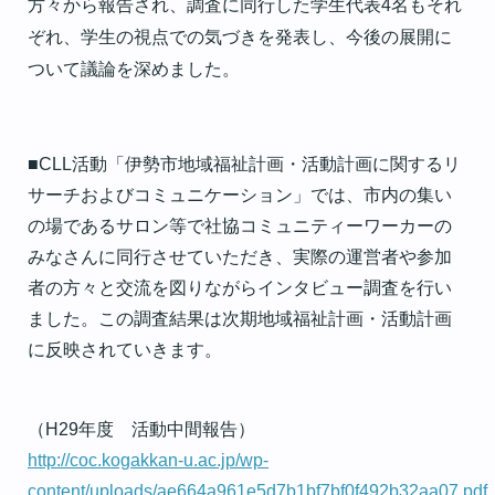
方々から報告され、調査に同行した学生代表
名もそれ
4
ぞれ、学生の視点での気づきを発表し、今後の展開に
ついて議論を深めました。
■CLL
活動「伊勢市地域福祉計画・活動計画に関するリ
サーチおよびコミュニケーション」では、市内の集い
の場であるサロン等で社協コミュニティーワーカーの
みなさんに同行させていただき、実際の運営者や参加
者の方々と交流を図りながらインタビュー調査を行い
ました。この調査結果は次期地域福祉計画・活動計画
に反映されていきます。
（
年度 活動中間報告）
H29
http://coc.kogakkan-u.ac.jp/wp-
content/uploads/ae664a961e5d7b1bf7bf0f492b32aa07.pdf