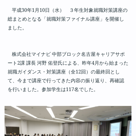
平成
30
年
1
月
10
日（水） ３年生対象就職対策講座の
総まとめとなる「就職対策ファイナル講座」を開催し
ました。
株式会社マイナビ 中部ブロック名古屋キャリアサポ
ート
2
課 課長 河野 佑登氏による、昨年
4
月から始まった
就職ガイダンス・対策講座（全
12
回）の最終回とし
て、今まで講座で行ってきた内容の振り返り、再確認
を行いました。参加学生は
117
名でした。