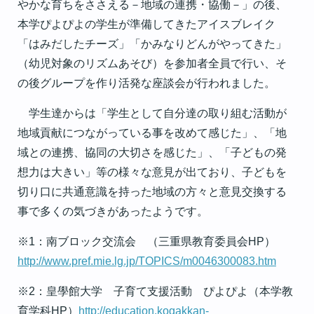
やかな育ちをささえる－地域の連携・協働－」の後、
本学ぴよぴよの学生が準備してきたアイスブレイク
「はみだしたチーズ」「かみなりどんがやってきた」
（幼児対象のリズムあそび）を参加者全員で行い、そ
の後グループを作り活発な座談会が行われました。
学生達からは「学生として自分達の取り組む活動が
地域貢献につながっている事を改めて感じた」、「地
域との連携、協同の大切さを感じた」、「子どもの発
想力は大きい」等の様々な意見が出ており、子どもを
切り口に共通意識を持った地域の方々と意見交換する
事で多くの気づきがあったようです。
※1：南ブロック交流会 （三重県教育委員会HP）
http://www.pref.mie.lg.jp/TOPICS/m0046300083.htm
※2：皇學館大学 子育て支援活動 ぴよぴよ（本学教
育学科HP）
http://education.kogakkan-