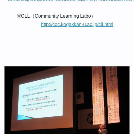
※
（
）
CLL
Community Learning Labo
http://coc.kogakkan-u.ac.jp/cll.html