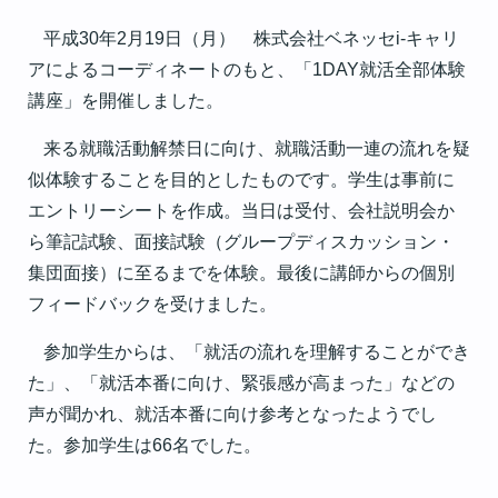
平成
30
年
2
月
19
日（月） 株式会社ベネッセ
i-
キャリ
アによるコーディネートのもと、「
1DAY
就活全部体験
講座」を開催しました。
来る就職活動解禁日に向け、就職活動一連の流れを疑
似体験することを目的としたものです。学生は事前に
エントリーシートを作成。当日は受付、会社説明会か
ら筆記試験、面接試験（グループディスカッション・
集団面接）に至るまでを体験。最後に講師からの個別
フィードバックを受けました。
参加学生からは、「就活の流れを理解することができ
た」、「就活本番に向け、緊張感が高まった」などの
声が聞かれ、就活本番に向け参考となったようでし
た。参加学生は
66
名でした。