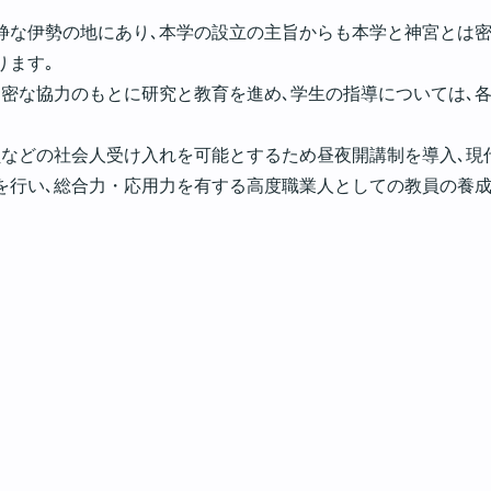
静な伊勢の地にあり､本学の設立の主旨からも本学と神宮とは
ります｡
緊密な協力のもとに研究と教育を進め､学生の指導については､
員などの社会人受け入れを可能とするため昼夜開講制を導入､現
を行い､総合力・応用力を有する高度職業人としての教員の養成