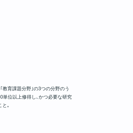
､｢教育課題分野｣の3つの分野のう
30単位以上修得し､かつ必要な研究
こと｡