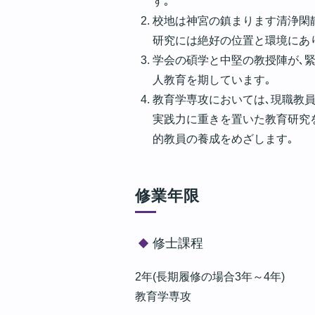
す｡
校地は神宮の鎮まります清浄閑
研究には絶好の位置と環境にあ
学会の碩学と中堅の教授陣が､
人教育を期しています｡
教育学専攻においては､現職教
実践力に重きを置いた教育研究
的教員の養成をめざします｡
修業年限
修士課程
2年(長期履修の場合3年～4年)
教育学専攻