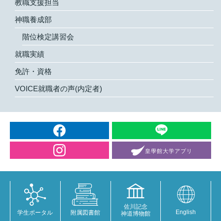
教職支援担当
神職養成部
階位検定講習会
就職実績
免許・資格
VOICE就職者の声(内定者)
皇學館大学
アプリ
佐川記念
English
学生ポータル
附属図書館
神道博物館