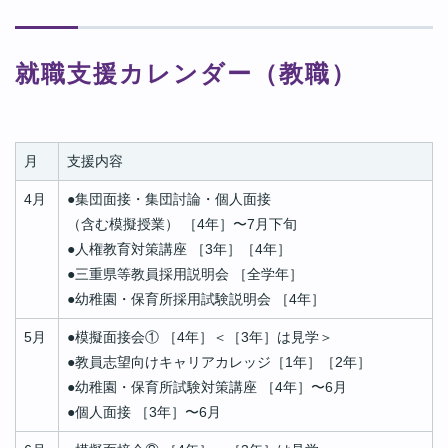
就職支援カレンダー（教職）
月
支援内容
4月
●
集団面接・集団討論・個人面接
（含む模擬授業） ［4年］〜7月下旬
●
人権教育対策講座 ［3年］［4年］
●
三重県等教員採用説明会 ［全学年］
●
幼稚園・保育所採用試験説明会 ［4年］
5月
●
模擬面接会① ［4年］＜［3年］は見学＞
●
教員志望向けキャリアカレッジ［1年］［2年］
●
幼稚園・保育所試験対策講座 ［4年］〜6月
●
個人面接 ［3年］〜6月