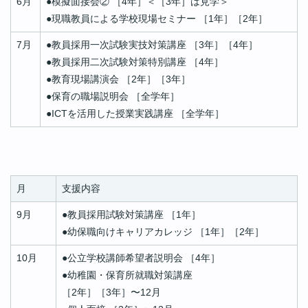
6月
●
模擬面接会② ［4年］＜［3年］は見学＞
●
現職教員による学校現場セミナー ［1年］［2年］
7月
●
教員採用一次試験実技対策講座 ［3年］［4年］
●
教員採用二次試験対策特別講座 ［4年］
●
教育現場講演会 ［2年］［3年］
●
保育の職場説明会 ［全学年］
●
ICTを活用した授業実践講座 ［全学年］
月
支援内容
9月
●
教員採用試験対策講座 ［1年］
●
幼保職向けキャリアカレッジ ［1年］［2年］
10月
●
公立学校講師希望者説明会 ［4年］
●
幼稚園・保育所就職対策講座
［2年］［3年］〜12月