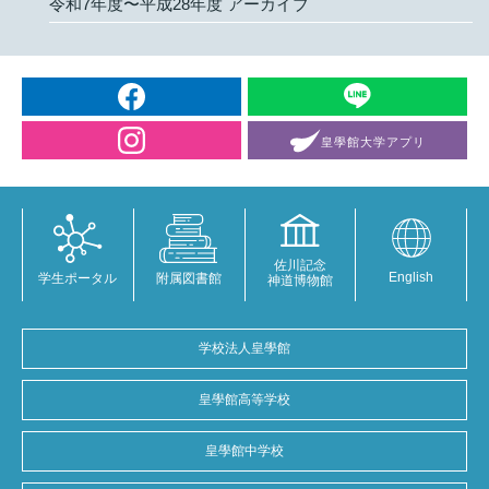
令和7年度〜平成28年度 アーカイブ
皇學館大学
アプリ
佐川記念
English
学生ポータル
附属図書館
神道博物館
学校法人皇學館
皇學館高等学校
皇學館中学校