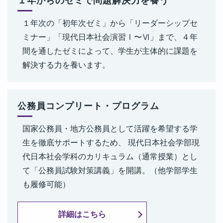
１年からのゼミで問題解決力を養う
【フィンランド公共放送Yle】
令和7年1月24日
１年次の「初年次ゼミ」から「リーダーシップセ
現代日本社会学科 瓜田理子准教授 記事掲載のお知らせ【神
ミナー」「現代日本社会演習Ⅰ〜Ⅵ」まで、４年
社新報】
間を通したゼミによって、学生が主体的に課題を
令和7年1月20日
解決する力を養います。
榎本悠孝准教授、大井智香子准教授が「生成AIパスポート」を
取得
令和6年12月20日
公務員コンプリート・プログラム
大井智香子准教授 「カードゲーム from Me 公認ファシリテ
ーター」に認定 三重県初
国家公務員・地方公務員として活躍を希望する学
令和6年11月12日
生を徹底サポートするため、 現代日本社会学部現
メーテレにてフォーバル社と本学とのESG普及への取り組みが
代日本社会学科のカリキュラム（通常授業）とし
紹介されました！
て「公務員試験対策講義」を開講。（他学部学生
令和6年7月2日
も履修可能）
村上政俊准教授 ラジオ出演「さらピン！キョウト」【ＫＢＳ
京都】
詳細はこちら
令和6年5月24日