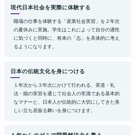
現代日本社会を実際に体験する
生成AI×福祉×社会課題！自分たちの力で未来を変える授業がス
タート
職場の仕事を体験する「産業社会実習」を２年次
令和7年4月5日
の夏休みに実施。学生はこれによって自分の適性
生成AIパスポート試験に学部初の合格者！6名が快挙
に気づくと同時に、将来の「志」を具体的に考え
令和7年4月2日
るようになります。
生成AI人材養成において一般社団法人生成AI活用普及協会
（GUGA）協議員中瀬氏と現代日本社会学科福祉展開コースと
の連携
日本の伝統文化を身につける
令和7年3月19日
現代日本社会学科の学生が企画した研究活動が「三重テレビの
１年次から３年次にかけて行われる、茶道・礼
ニュース」で紹介されました！
法・能の実習を通じて社会人の常識である基本的
令和7年3月18日
なマナーと、日本人が伝統的に大切にしてきた美
現代日本社会学科 福祉展開コース教員による生成AI研究がユニ
しい立ち居振る舞いを身につけます。
ベール財団研究助成に採択されました！
令和7年1月25日
現代日本社会学科 村上政俊准教授 コメント掲載のお知らせ