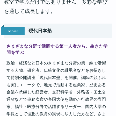
教室で学ぶだけではありません。多彩な学び
令和5年11月29日
を通して成長します。
インタビュー記事掲載（村上政俊准教授）
令和5年10月7日
中野一茂准教授の共著書出版のお知らせ
現代日本塾
Topic1
令和5年10月3日
【産経新聞書評】村上政俊准教授の著書
さまざまな分野で活躍する第一人者から、生きた学
問を学ぶ
令和5年9月15日
村上政俊准教授の著書出版のお知らせ
政治・経済など日本のさまざまな分野の第一線で活躍
する人物、研究者、伝統文化の継承者などをお招きし
て特別公開講座「現代日本塾」を開催。講師の顔ぶれ
も実にユニークで、地元で活動する起業家、歴史ある
企業を承継した経営者、文部科学省・外務省・国土交
通省などで事務次官や各国大使を勤めた行政界の専門
家、福祉・医療分野で活躍するリーダー、国内大学の
学長として理想の教育の実現に尽力した方など、さま