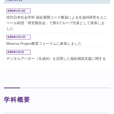
令和8年4月14日
現代日本社会学科 福祉展開コース教員による生成AI研究をユニ
ベール財団「研究報告会」で第3グループ代表として発表しま
した
令和8年2月27日
Minerva Project教育フォーラムに参加しました
令和8年2月5日
デジタルアバター（生成AI）を活用した福祉相談支援に関する
共同研究の中間報告を実施
令和7年11月12日
村上政俊准教授のコメントが掲載【台湾国営ラジオ局「中央広
播電台」（RTI）】
令和7年6月23日
学科概要
大井智香子准教授が研究代表を務めた研究成果が『地域福祉研
究』にて書評掲載されました
令和7年5月12日