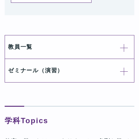
新田教授のゼミでの取り組みが掲載されました（2）
令和6年5月20日
新田教授のゼミでの取り組みが掲載されました
令和6年4月5日
現代日本社会学科 村上政俊准教授 記事掲載のお知らせ【産
教員一覧
経新聞】
令和6年1月31日
人事院中部事務局職員を招聘して、授業を開催
ゼミナール（演習）
令和6年1月31日
現代日本社会学科 新田均教授 記事掲載のお知らせ【産経新
聞】
令和6年1月18日
新田均教授×鈴木伊勢市長×中島FVL社長の３者対談番組「GDX
人材で地域変革」
学科Topics
令和5年11月29日
ドキュメント番組「GDX人材で地域変革」是非ご覧ください。