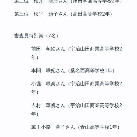
第二位 松井 龍海さん（津田学園高等学校
2
年）
第三位 松平 頌子さん（高田高等学校
2
年）
審査員特別賞（
7
名）
前田 萌絵さん（宇治山田商業高等学校
2
年）
本間 咲妃さん（桑名西高等学校
1
年）
小堀 咲楽さん（宇治山田商業高等学校
2
年）
吉村 華帆さん（宇治山田商業高等学校
2
年）
萬里小路 蓉子さん（青山高等学校
1
年）