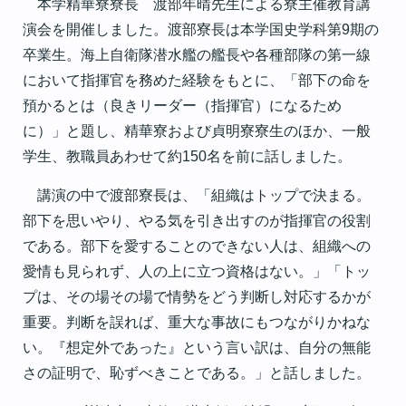
本学精華寮寮長 渡部年晴先生による寮主催教育講
演会を開催しました。渡部寮長は本学国史学科第9期の
卒業生。海上自衛隊潜水艦の艦長や各種部隊の第一線
において指揮官を務めた経験をもとに、「部下の命を
預かるとは（良きリーダー（指揮官）になるため
に）」と題し、精華寮および貞明寮寮生のほか、一般
学生、教職員あわせて約150名を前に話しました。
講演の中で渡部寮長は、「組織はトップで決まる。
部下を思いやり、やる気を引き出すのが指揮官の役割
である。部下を愛することのできない人は、組織への
愛情も見られず、人の上に立つ資格はない。」「トッ
プは、その場その場で情勢をどう判断し対応するかが
重要。判断を誤れば、重大な事故にもつながりかねな
い。『想定外であった』という言い訳は、自分の無能
さの証明で、恥ずべきことである。」と話しました。