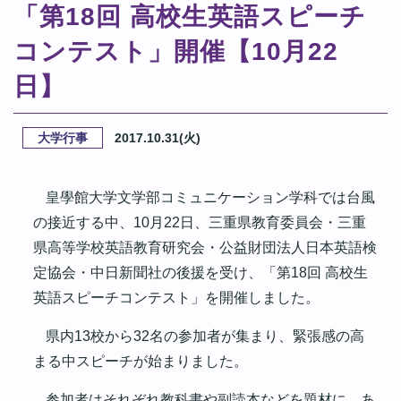
「第18回 高校生英語スピーチ
コンテスト」開催【10月22
日】
大学行事
2017.10.31(火)
皇學館大学文学部コミュニケーション学科では台風
の接近する中、
10
月
22
日、三重県教育委員会・三重
県高等学校英語教育研究会・公益財団法人日本英語検
定協会・中日新聞社の後援を受け、「
第
18
回 高校生
英語スピーチコンテスト」を開催しました。
県内
13
校から
32
名の参加者が集まり、緊張感の高
まる中スピーチが始まりました。
参加者はそれぞれ教科書や副読本などを題材に、あ