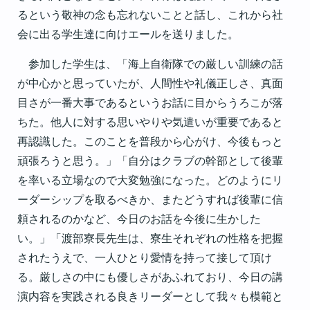
るという敬神の念も忘れないことと話し、これから社
会に出る学生達に向けエールを送りました。
参加した学生は、「海上自衛隊での厳しい訓練の話
が中心かと思っていたが、人間性や礼儀正しさ、真面
目さが一番大事であるというお話に目からうろこが落
ちた。他人に対する思いやりや気遣いが重要であると
再認識した。このことを普段から心がけ、今後もっと
頑張ろうと思う。」「自分はクラブの幹部として後輩
を率いる立場なので大変勉強になった。どのようにリ
ーダーシップを取るべきか、またどうすれば後輩に信
頼されるのかなど、今日のお話を今後に生かした
い。」「渡部寮長先生は、寮生それぞれの性格を把握
されたうえで、一人ひとり愛情を持って接して頂け
る。厳しさの中にも優しさがあふれており、今日の講
演内容を実践される良きリーダーとして我々も模範と