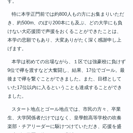
す。
特に本学正門前では約
人もの方にお集まりいただ
800
き、約
、のぼり
本にも及ぶ、どの大学にも負
500m
200
けない大応援団で声援をおくることができたことは、
本学の悲願でもあり、大変ありがたく深く感謝申し上
げます。
本学は初めての出場ながら、１区では強豪校に負けず
位で襷を渡すなど大奮闘し、結果、
位でゴール。最
9
17
後まで襷を繋ぐことができました。また、目標として
いた
位以内に入るということも達成することができ
17
ました。
スタート地点とゴール地点では、市民の方々、卒業
生、大学関係者だけではなく、皇學館高等学校の吹奏
楽部・チアリーダーに駆けつけていただき、応援を盛