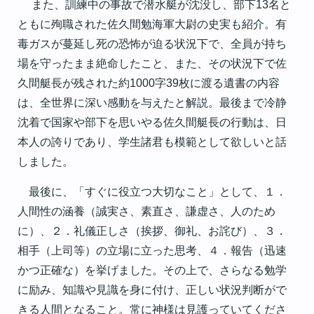
また、訓練中の事故で潜水艇が沈没し、部下13名と
ともに殉職された佐久間勉海軍大尉の史実も紹介。有
毒ガスが蔓延し死の恐怖が迫る状況下で、全員が持ち
場を守ったまま絶命したこと、また、その状況下で佐
久間艇長が残された約1000字39枚に渡る遺書の内容
は、全世界に深い感動を与えたと解説。最後まで冷静
沈着で国家や部下を思いやる佐久間艇長の行動は、日
本人の誇りであり、学生諸君も模範として欲しいと話
しました。
最後に、「すぐに役立つ大切なこと」として、１．
人間性の涵養（誠実さ、素直さ、謙虚さ、人のため
に）、２．礼儀正しさ（挨拶、御礼、お詫び）、３．
相手（上司等）の立場に立った思考、４．報告（迅速
かつ正確な）を挙げました。その上で、さらなる勉学
に励み、知識や見識を身に付け、正しい状況判断がで
きる人間となること。常に神様は見護っていてくださ