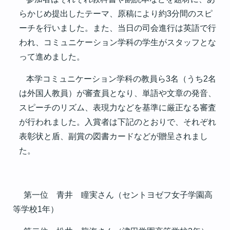
らかじめ提出したテーマ、原稿により約
3
分間のスピ
ーチを行いました。また、当日の司会進行は英語で行
われ、コミュニケーション学科の学生がスタッフとな
って進めました。
本学コミュニケーション学科の教員ら
3
名（うち
2
名
は外国人教員）が審査員となり、単語や文章の発音、
スピーチのリズム、表現力などを基準に厳正なる審査
が行われました。入賞者は下記のとおりで、それぞれ
表彰状と盾、副賞の図書カードなどが贈呈されまし
た。
第一位 青井 瞳実さん（セントヨゼフ女子学園高
等学校
1
年）