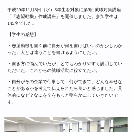
平成
29
年
11
月
8
日（水）
3
年生を対象に第
5
回就職対策講座
「『志望動機』作成講座」を開催しました。参加学生は
145
名でした。
【学生の感想】
・志望動機を書く前に自分が何を書けばいいのか少しわか
った。人とは違うことを書けるようにしたい。
・書き方に悩んでいたが、とてもわかりやすく説明してい
ただいた。これからの就職活動に役立てたい。
・自分がその企業で仕事して、何ができて、どんな幸せな
ことがあるかを考えて伝えられたら良いと感じました。具
体的になぜ？なにを？をもっと明らかにしていきたいで
す。