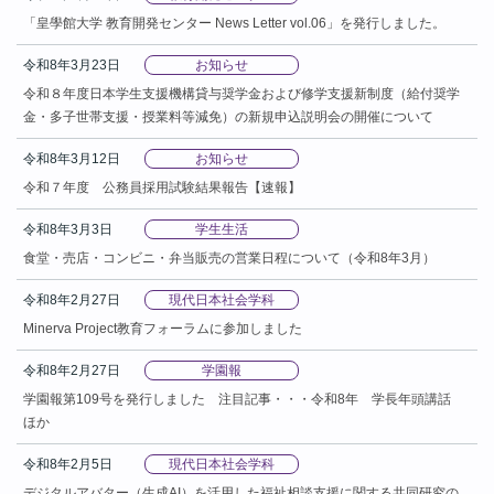
「皇學館大学 教育開発センター News Letter vol.06」を発行しました。
令和8年3月23日
お知らせ
令和８年度日本学生支援機構貸与奨学金および修学支援新制度（給付奨学
金・多子世帯支援・授業料等減免）の新規申込説明会の開催について
令和8年3月12日
お知らせ
令和７年度 公務員採用試験結果報告【速報】
令和8年3月3日
学生生活
食堂・売店・コンビニ・弁当販売の営業日程について（令和8年3月）
令和8年2月27日
現代日本社会学科
Minerva Project教育フォーラムに参加しました
令和8年2月27日
学園報
学園報第109号を発行しました 注目記事・・・令和8年 学長年頭講話
ほか
令和8年2月5日
現代日本社会学科
デジタルアバター（生成AI）を活用した福祉相談支援に関する共同研究の