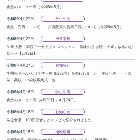
食堂のメニュー表（令和8年5月）
令和8年4月27日
学生生活
食堂・売店・コンビニ・弁当販売の営業日程について（令和8年5月）
令和8年4月27日
神道学科
NHK大阪 関西アーカイブス スペシャル「修験の心 吉野・大峯」放送のお
知らせ【5月3日】
令和8年4月27日
お知らせ
学園報 K-らいふ（全学一体 第172号）を発行しました 注目記事・・・大
学・高校・中学校卒業式 他
令和8年4月16日
学生生活
食堂のメニュー表（4月20日～４月28日）
令和8年4月16日
お知らせ
学生食堂「100円朝食」がテレビで紹介されました
令和8年4月15日
地域連携