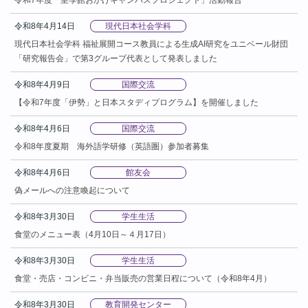
令和7年度「皇學館おかげキャンパスプロジェクト」活動報告
令和8年4月14日
現代日本社会学科
現代日本社会学科 福祉展開コース教員による生成AI研究をユニベール財団
「研究報告会」で第3グループ代表として発表しました
令和8年4月9日
国際交流
【令和7年度「伊勢」と日本スタディプログラム】を開催しました
令和8年4月6日
国際交流
令和8年度夏期 海外語学研修（英語圏）参加者募集
令和8年4月6日
館友会
偽メールへの注意喚起について
令和8年3月30日
学生生活
食堂のメニュー表（4月10日～４月17日）
令和8年3月30日
学生生活
食堂・売店・コンビニ・弁当販売の営業日程について（令和8年4月）
令和8年3月30日
教育開発センター