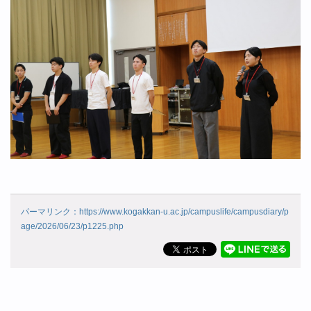
パーマリンク：https://www.kogakkan-u.ac.jp/campuslife/campusdiary/p
age/2026/06/23/p1225.php