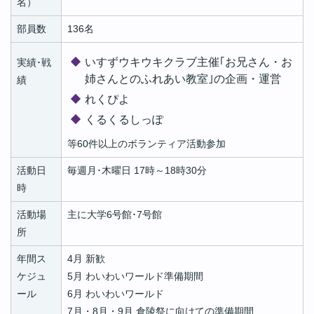
名）
部員数
136名
いすずウキウキクラブ主催｢お兄さん・お
実績･戦
姉さんとのふれあい教室｣の企画・運営
績
れくぴよ
くるくるしっぽ
等60件以上のボランティア活動参加
活動日
毎週月･木曜日 17時～18時30分
時
活動場
主に大学6号館･7号館
所
年間ス
4月 新歓
ケジュ
5月 わいわいワールド準備期間
ール
6月 わいわいワールド
7月・8月・9月 倉陵祭に向けての準備期間