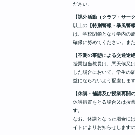
ださい。
【課外活動（クラブ・サー
以上の
【特別警報・暴風警
は、学校閉鎖となり学内の
確保に努めてください。ま
【不測の事態による交通途
授業担当教員は、悪天候又
した場合において、学生の
益にならないよう配慮しま
【休講・補講及び授業再開
休講措置をとる場合又は授
す。
なお、休講となった場合に
イトによりお知らせします