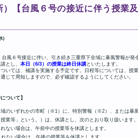
00更新）【台風６号の接近に伴う授
水)
、台風６号接近に伴い、引き続き三重県下全域に暴風警報が発
休講とし、
本日（
6/3
）の授業は終日休講
といたします。
については、補講を実施する予定です。日程等については、授
を通じて周知しますので、必ず確認するようにしてください。
時について】
域のいずれかの市町（※1）に、特別警報（※2）、または暴
「授業等」という。）は、休講とし、次のとおり取り扱います
されない場合は、午前中の授業等を休講とします。
されない場合は、午後の授業等を休講とします。