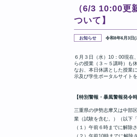
（6/3 10:
ついて】
お知らせ
令和8年6月3日(
６月３日（水）
10
：
00
現在
らの授業（３～５講時）も
なお、本日休講とした授業
示及び学生ポータルサイト
【特別警報・暴風警報発令
三重県の伊勢志摩又は中部区
業（試験を含む。）（以下
（１）午前６時までに解除
（２）午前10時までに解除