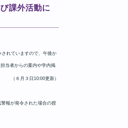
業及び課外活動に
令されていますので、午後か
業担当者からの案内や学内掲
（６月３日
10:00
更新）
風警報が発令された場合の授
。