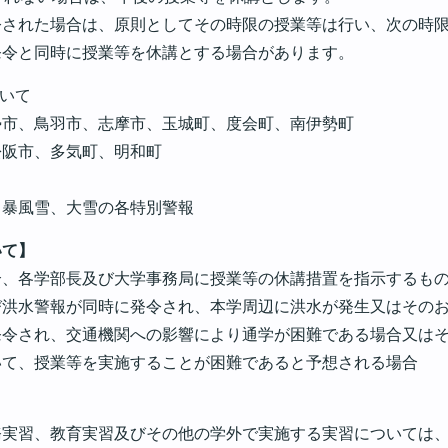
令された場合は、原則としてその時限の授業等は行い、次の時
発令と同時に授業等を休講とする場合があります。
ついて
勢市、鳥羽市、志摩市、玉城町、度会町、南伊勢町
松阪市、多気町、明和町
、暴風雪、大雪の各特別警報
いて】
合、各学部長及び大学事務局に授業等の休講措置を指示するも
び洪水警報が同時に発令され、本学周辺に洪水が発生又はその
発令され、交通機関への影響により通学が困難である場合又は
いて、授業等を実施することが困難であると予想される場合
務実習、教育実習及びその他の学外で実施する実習については