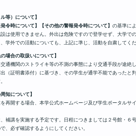
クル等）について】
報発令時について】【その他の警報発令時について】
の基準に
施設は使用できません。外出は危険ですので登学せず、大学で
た、学外での活動についても、上記に準じ、活動を自粛してく
絶の場合の取扱いについて】
は交通機関のストライキ等の不測の事態により交通手段が途絶
届出（証明書添付）に基づき、その学生が通学不能であったと
す。
の周知について】
業を再開する場合、本学公式ホームページ及び学生ポータルサ
は、補講を実施する予定です。日程につきましては２号館・６
ので、必ず確認するようにしてください。