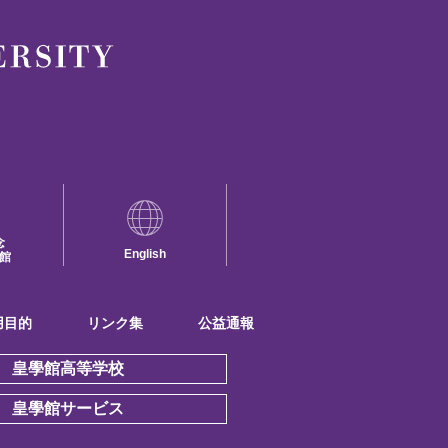
念
English
館
用目的
リンク集
公益通報
皇學館高等学校
皇學館サービス